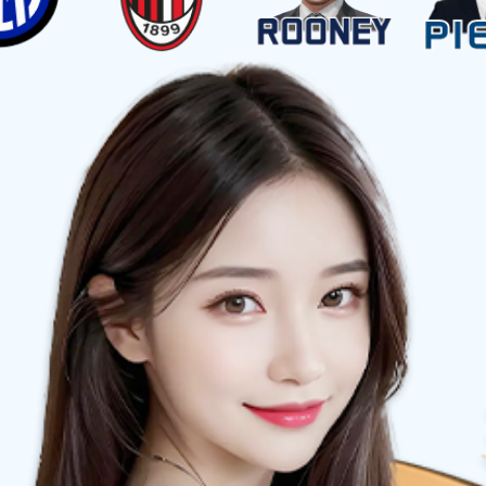
开云手机官方版在线入口 是面
集数据服务、赛事直播与移动体
背景，平台以稳定性与高可用性
平台安全稳定
架构采用多节点部署
的访问速度与数据完
全球化运营体系
支持多语言界面及本
贴近用户需求的本地