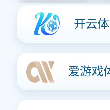
体育直播
涵盖足球、篮球、网球等项目的全球赛事直播，
高清画质、低延迟体验，适合追求流畅观赛的用
户。