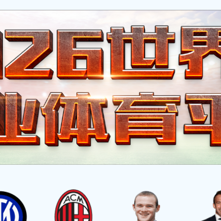
App
关于我们
体育热讯
口
带您畅享全球
门体育项目。
容实时更新
。