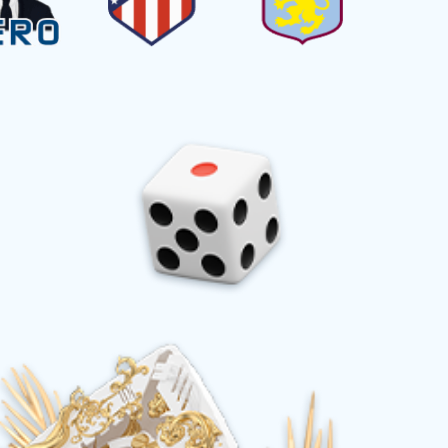
关于我们
向全球体育爱好者的综合服务平台，致力于打造一个
验于一体的专业生态系统。团队成员拥有丰富的行业
著称，持续为用户提供高质量内容与技术保障。
与智能容错机制，全面提升开云手机官方版在线入口
整性，支持多设备并发操作。
地支付系统，服务覆盖东南亚、欧美等区域，打造更
化体验。