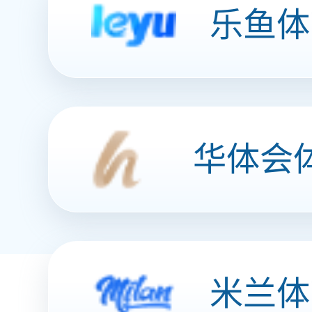
电竞频道
热门电竞赛事全覆盖，支持边看边聊功能，打造
专属电竞内容互动专区。
“完全出乎意料的好”
“设
朋友推荐的，一开始没在意，结果发
界面