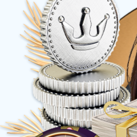
开云手机官方版
身份认证层