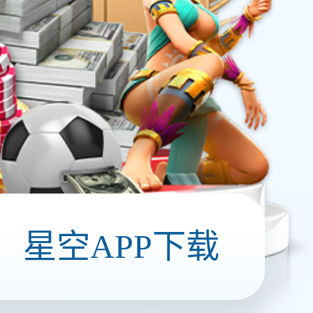
AI监控
风控预警
系统实时分析登录频率、操作路径等指标，提前
发现可疑行为并及时响应。
体育动态